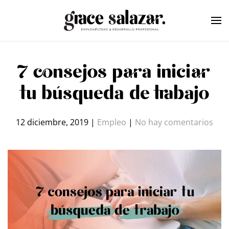
Skip to main content
7 consejos para iniciar
tu búsqueda de trabajo
en
12 diciembre, 2019
|
Empleo
|
No hay comentarios
7
con
par
inic
tu
bús
de