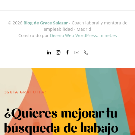
©
2026
Blog de Grace Salazar
- Coach laboral y mentora de
empleabilidad · Madrid
Construido por
Diseño Web WordPress: minet.es
¡GUÍA GRATUITA!
¿Quieres mejorar tu
búsqueda de trabajo