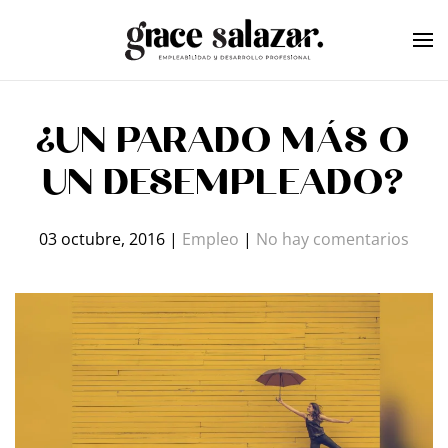
Skip to main content
¿UN PARADO MÁS O
UN DESEMPLEADO?
en
03 octubre, 2016
|
Empleo
|
No hay comentarios
¿UN
PAR
MÁS
O
UN
DES