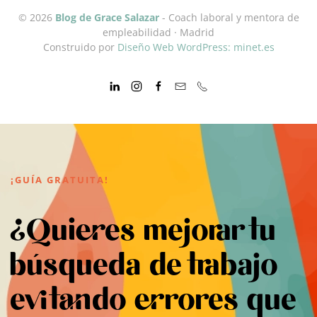
©
2026
Blog de Grace Salazar
- Coach laboral y mentora de
empleabilidad · Madrid
Construido por
Diseño Web WordPress: minet.es
¡GUÍA GRATUITA!
¿Quieres mejorar tu
búsqueda de trabajo
evitando errores que