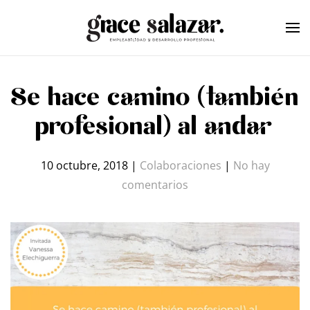
Skip to main content
Se hace camino (también
profesional) al andar
10 octubre, 2018
|
Colaboraciones
|
No hay
en
comentarios
Se
hace
camino
(también
profesional)
al