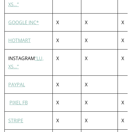
XS…”
GOOGLE INC*
X
X
X
HOTMART
X
X
X
INSTAGRAM
“LU,
X
X
X
XS…”
PAYPAL
X
X
PIXEL FB
X
X
X
STRIPE
X
X
X