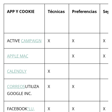
APP Y COOKIE
Técnicas
Preferencias
Segu
ACTIVE
CAMPAIGN
X
X
X
APPLE MAC
X
X
CALENDLY
X
CORREOS
UTILIZA
X
X
GOOGLE INC.
FACEBOOK
“LU,
X
X
X