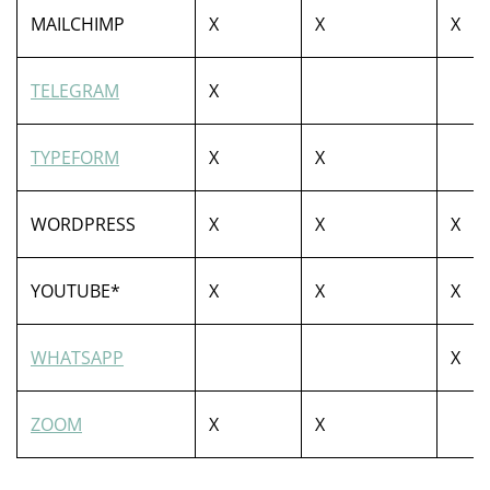
MAILCHIMP
X
X
X
TELEGRAM
X
TYPEFORM
X
X
WORDPRESS
X
X
X
YOUTUBE*
X
X
X
WHATSAPP
X
ZOOM
X
X