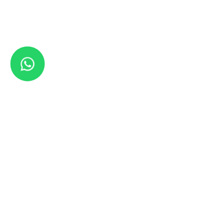
¡GUÍA GRATUITA!
¿Quieres mejorar tu
búsqueda de trabajo
sin temor a hacerlo