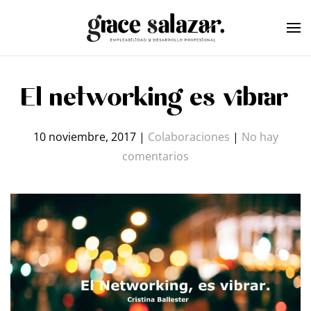
Skip to main content
El networking es vibrar
10 noviembre, 2017
|
Colaboraciones
|
No hay
en
comentarios
El
networking
es
vibrar