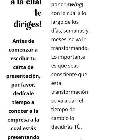
a la cual
poner
swing
)
te
con lo cual a lo
largo de los
diriges!
días, semanas y
meses, se va ir
Antes de
transformando.
comenzar a
Lo importante
escribir tu
es que seas
carta de
consciente que
presentación,
esta
por favor,
transformación
dedícale
se va a dar, el
tiempo a
tiempo de
conocer a la
cambio lo
empresa a la
decidirás TÚ.
cual estás
presentando