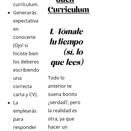
currículum.
Curriculum
Generarás
expectativa
en
1.-Tómate
conocerte
tu tiempo
(Ojo! si
(sí, lo
hiciste bien
que lees)
los deberes
escribiendo
Todo lo
una
anterior te
correcta
suena bonito
carta y CV).
¿verdad?, pero
La
la realidad es
emplearás
otra, ya que
para
hacer un
responder