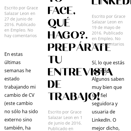
LINKED
FACE,
Escrito por
Grace
Salazar Leon
en
Escrito por
Grace
QUÉ
27 de junio de
Salazar Leon
en
2016
. Publicado
19 de mayo de
en
Empleo
.
No
HAGO?.
2016
. Publicado
en
hay comentarios
en
Empleo
.
No
CAMBIAS?
PREPÁRATE
en
hay comentarios
Y
¿LO
TU
En estas
CO
TU
CV
EN
últimas
Sí, lo que estás
TAMBIÉN?
LIN
ENTREVISTA
semanas he
leyendo.
estado
Algunos saben
DE
trabajando mi
muy bien que
TRABAJO!
cambio de CV
soy fiel
(este cambio
seguidora y
no sólo ha sido
usuaria de
Escrito por
Grace
Salazar Leon
en
1
externo sino
LinkedIn. O
de junio de 2016
.
también, ha
mejor dicho,
Publicado en