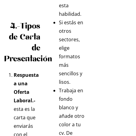
esta
habilidad.
Si estás en
4.-Tipos
otros
de Carta
sectores,
de
elige
formatos
Presentación
más
sencillos y
Respuesta
lisos.
a una
Trabaja en
Oferta
fondo
Laboral.-
blanco y
esta es la
añade otro
carta que
color a tu
enviarás
cv. De
con el