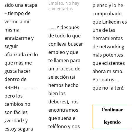
Empleo
.
No hay
sido una etapa
pienso y lo he
en
comentarios
– tiempo de
comprobado
ANTES
DEL
verme a mí
que Linkedin es
FACE
…….Y después
misma,
una de las
TO
de todo lo que
FACE,
enraizarme y
herramientas
QUÉ
conlleva buscar
seguir
de networking
HAGO?.
empleo y que
PREPÁRATE
afianzada en lo
más potentes
TU
te llamen para
que más me
que existentes
ENTREVISTA
un proceso de
DE
gusta hacer
ahora mismo.
TRABAJO!
selección (si
dentro de
Por datos….
hemos hecho
RRHH) ……………
que no falten!.
bien los
pero los
deberes), nos
cambios no
encontramos
Continuar
son fáciles
que suena el
¿verdad? y
leyendo
teléfono y nos
estoy segura