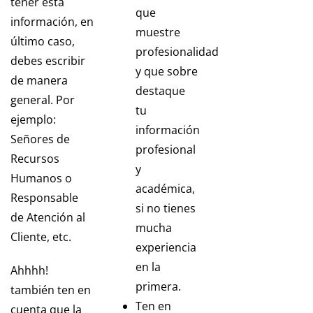
tener esta
que
información, en
muestre
último caso,
profesionalidad
debes escribir
y que sobre
de manera
destaque
general. Por
tu
ejemplo:
información
Señores de
profesional
Recursos
y
Humanos o
académica,
Responsable
si no tienes
de Atención al
mucha
Cliente, etc.
experiencia
en la
Ahhhh!
primera.
también ten en
Ten en
cuenta que la