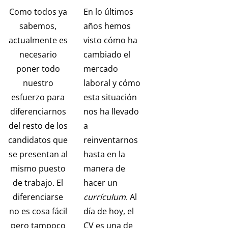
más,
para
Como todos ya
En lo últimos
tu
escribir
sabemos,
años hemos
carta
tu
de
Currículum
actualmente es
visto cómo ha
presentación!
necesario
cambiado el
poner todo
mercado
nuestro
laboral y cómo
esfuerzo para
esta situación
diferenciarnos
nos ha llevado
del resto de los
a
candidatos que
reinventarnos
se presentan al
hasta en la
mismo puesto
manera de
de trabajo. El
hacer un
diferenciarse
currículum
. Al
no es cosa fácil
día de hoy, el
pero tampoco
CV es una de