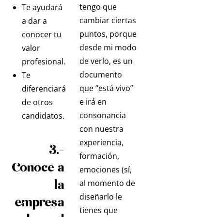
tengo que
Te ayudará
cambiar ciertas
a dar a
puntos, porque
conocer tu
desde mi modo
valor
de verlo, es un
profesional.
documento
Te
que “está vivo”
diferenciará
e irá en
de otros
consonancia
candidatos.
con nuestra
experiencia,
3.-
formación,
Conoce a
emociones (sí,
la
al momento de
diseñarlo le
empresa
tienes que