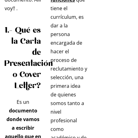
voy!! .
tiene el
currículum, es
dar a la
1.- Qué es
persona
la Carta
encargada de
de
hacer el
proceso de
Presentación
reclutamiento y
o Cover
selección, una
Letter?
primera idea
de quienes
Es un
somos tanto a
documento
nivel
donde vamos
profesional
a escribir
como
aquello que en
académico y de