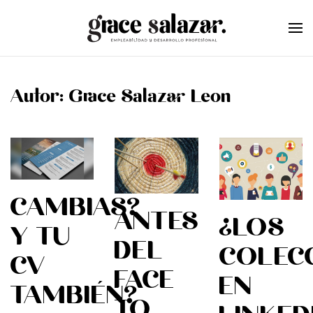
Skip to main content
Autor:
Grace Salazar Leon
CAMBIAS?
ANTES
¿LOS
Y TU
DEL
COLEC
CV
FACE
EN
TAMBIÉN?
TO