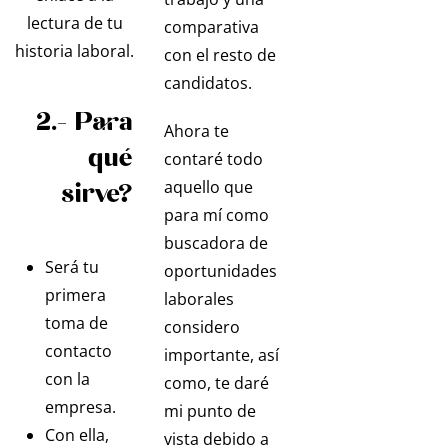
lectura de tu
comparativa
historia laboral.
con el resto de
candidatos.
2.- Para
Ahora te
qué
contaré todo
sirve?
aquello que
para mí como
buscadora de
Será tu
oportunidades
primera
laborales
toma de
considero
contacto
importante, así
con la
como, te daré
empresa.
mi punto de
Con ella,
vista debido a