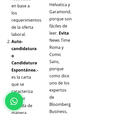
Helvatica y
en base a
Garamond,
los
porque son
requerimientos
fáciles de
de la oferta
leer.
Evita
laboral.
News Time
Auto-
Roma y
candidatura
Comic
o
Sans,
Candidatura
porque
Espontánea.-
como dice
es la carta
uno de los
que se
expertos
caracteriza
de
por ser
Bloomberg
enviada de
Business,
manera